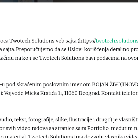
ca Twotech Solutions veb sajta (https://
twotech.solutions
ajta. Preporučujemo da se Uslovi korišćenja detaljno pro
 načinu na koji se Twotech Solutions bavi podacima na ov
 APR-u pod skraćenim poslovnim imenom BOJAN ŽIVOJINO
: Vojvode Micka Krstića 1i, 11060 Beograd. Kontakt telefon
dio, tekst, fotografije, slike, ilustracije i drugo) je vlasn
 svih video radova sa stranice sajta Portfolio, međutim najč
to materijal. Twotech Solutions ima dozvolu vlasnika videa