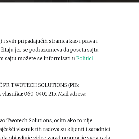
) i svih pripadajućih stranica kao i prava i
čitaju jer se podrazumeva da poseta sajtu
om sajtu možete se informisati u
Politici
VIĆ PR TWOTECH SOLUTIONS (PIB:
 vlasnika: 060-0401-215. Mail adresa:
ištvo Twotech Solutions, osim ako to nije
ešći vlasnik tih radova su klijenti i saradnici
 da objavljuje videe zarad promocije svog rada.