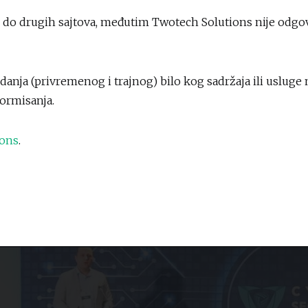
 do drugih sajtova, međutim Twotech Solutions nije odgovo
anja (privremenog i trajnog) bilo kog sadržaja ili uslug
ormisanja.
ions
.