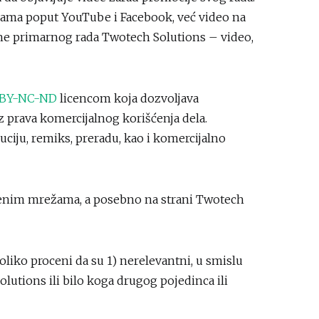
ežama poput YouTube i Facebook, već video na
rhe primarnog rada Twotech Solutions – video,
 BY-NC-ND
licencom koja dozvoljava
z prava komercijalnog korišćenja dela.
uciju, remiks, preradu, kao i komercijalno
venim mrežama, a posebno na strani Twotech
oliko proceni da su 1) nerelevantni, u smislu
lutions ili bilo koga drugog pojedinca ili