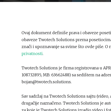
Ovaj dokument definiše prava i obaveze posetio
obaveze Twotech Solutions prema posetiocima s
znači i upoznavanje sa svime što ovde piše. O
privatnosti
.
Twotech Solutions je firma registrovana u
108732895, MB: 63662488) sa sedištem na adresi
bojan@twotech.solutions.
Sav sadržaj na Twotech Solutions sajtu (video, au
drugačije naznačeno. Twotech Solutions je autor
za koje je Twotech Solutions izradio video i fo